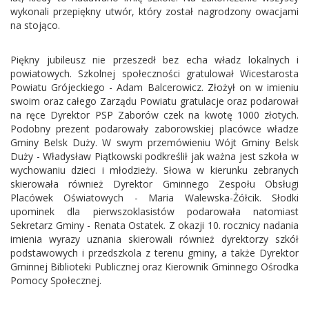
wykonali przepiękny utwór, który został nagrodzony owacjami
na stojąco.
Piękny jubileusz nie przeszedł bez echa władz lokalnych i
powiatowych. Szkolnej społeczności gratulował Wicestarosta
Powiatu Grójeckiego - Adam Balcerowicz. Złożył on w imieniu
swoim oraz całego Zarządu Powiatu gratulacje oraz podarował
na ręce Dyrektor PSP Zaborów czek na kwotę 1000 złotych.
Podobny prezent podarowały zaborowskiej placówce władze
Gminy Belsk Duży. W swym przemówieniu Wójt Gminy Belsk
Duży - Władysław Piątkowski podkreślił jak ważna jest szkoła w
wychowaniu dzieci i młodzieży. Słowa w kierunku zebranych
skierowała również Dyrektor Gminnego Zespołu Obsługi
Placówek Oświatowych - Maria Walewska-Żółcik. Słodki
upominek dla pierwszoklasistów podarowała natomiast
Sekretarz Gminy - Renata Ostatek. Z okazji 10. rocznicy nadania
imienia wyrazy uznania skierowali również dyrektorzy szkół
podstawowych i przedszkola z terenu gminy, a także Dyrektor
Gminnej Biblioteki Publicznej oraz Kierownik Gminnego Ośrodka
Pomocy Społecznej.