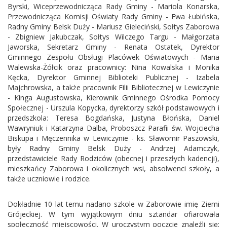
Byrski, Wiceprzewodnicząca Rady Gminy - Mariola Konarska,
Przewodnicząca Komisji Oświaty Rady Gminy - Ewa Łubińska,
Radny Gminy Belsk Duży - Mariusz Gieleciński, Sołtys Zaborowa
- Zbigniew Jakubczak, Sołtys Wilczego Targu - Małgorzata
Jaworska, Sekretarz Gminy - Renata Ostatek, Dyrektor
Gminnego Zespołu Obsługi Placówek Oświatowych - Maria
Walewska-Żółcik oraz pracownicy: Nina Kowalska i Monika
Kęcka, Dyrektor Gminnej Biblioteki Publicznej - Izabela
Majchrowska, a także pracownik Filii Bibliotecznej w Lewiczynie
- Kinga Augustowska, Kierownik Gminnego Ośrodka Pomocy
Społecznej - Urszula Kopycka, dyrektorzy szkół podstawowych i
przedszkola: Teresa Bogdańska, Justyna Błońska, Daniel
Wawryniuk i Katarzyna Dalba, Proboszcz Parafii św. Wojciecha
Biskupa i Męczennika w Lewiczynie - ks. Sławomir Paszowski,
były Radny Gminy Belsk Duży - Andrzej Adamczyk,
przedstawiciele Rady Rodziców (obecnej i przeszłych kadencji),
mieszkańcy Zaborowa i okolicznych wsi, absolwenci szkoły, a
także uczniowie i rodzice.
Dokładnie 10 lat temu nadano szkole w Zaborowie imię Ziemi
Grójeckiej. W tym wyjątkowym dniu sztandar ofiarowała
społeczność miejscowości. W uroczystym poczcie znaleźli się: