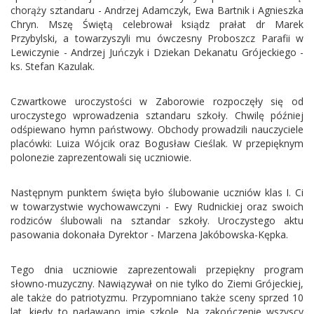
chorąży sztandaru - Andrzej Adamczyk, Ewa Bartnik i Agnieszka
Chryn. Mszę Świętą celebrował ksiądz prałat dr Marek
Przybylski, a towarzyszyli mu ówczesny Proboszcz Parafii w
Lewiczynie - Andrzej Juńczyk i Dziekan Dekanatu Grójeckiego -
ks. Stefan Kazulak.
Czwartkowe uroczystości w Zaborowie rozpoczęły się od
uroczystego wprowadzenia sztandaru szkoły. Chwilę później
odśpiewano hymn państwowy. Obchody prowadzili nauczyciele
placówki: Luiza Wójcik oraz Bogusław Cieślak. W przepięknym
polonezie zaprezentowali się uczniowie.
Następnym punktem święta było ślubowanie uczniów klas I. Ci
w towarzystwie wychowawczyni - Ewy Rudnickiej oraz swoich
rodziców ślubowali na sztandar szkoły. Uroczystego aktu
pasowania dokonała Dyrektor - Marzena Jakóbowska-Kępka.
Tego dnia uczniowie zaprezentowali przepiękny program
słowno-muzyczny. Nawiązywał on nie tylko do Ziemi Grójeckiej,
ale także do patriotyzmu. Przypomniano także sceny sprzed 10
lat, kiedy to nadawano imię szkole. Na zakończenie wszyscy